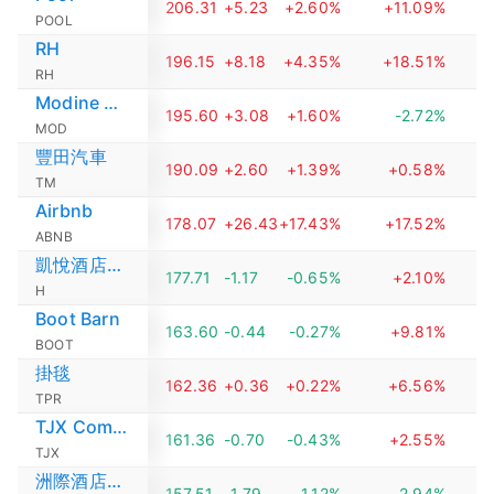
206.31
+5.23
+2.60%
+11.09%
POOL
RH
196.15
+8.18
+4.35%
+18.51%
RH
Modine Manufacturing
195.60
+3.08
+1.60%
-2.72%
MOD
豐田汽車
190.09
+2.60
+1.39%
+0.58%
TM
Airbnb
178.07
+26.43
+17.43%
+17.52%
ABNB
凱悅酒店集團
177.71
-1.17
-0.65%
+2.10%
H
Boot Barn
163.60
-0.44
-0.27%
+9.81%
BOOT
掛毯
162.36
+0.36
+0.22%
+6.56%
TPR
TJX Companies
161.36
-0.70
-0.43%
+2.55%
TJX
洲際酒店集團
157.51
-1.79
-1.12%
-2.94%