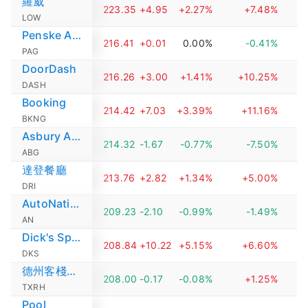
羅威
223.35
+4.95
+2.27%
+7.48%
LOW
Penske Automotive Group
216.41
+0.01
0.00%
-0.41%
PAG
DoorDash
216.26
+3.00
+1.41%
+10.25%
DASH
Booking
214.42
+7.03
+3.39%
+11.16%
BKNG
Asbury Automotive Group
214.32
-1.67
-0.77%
-7.50%
ABG
達登餐廳
213.76
+2.82
+1.34%
+5.00%
DRI
AutoNation
209.23
-2.10
-0.99%
-1.49%
AN
Dick's Sporting Goods
208.84
+10.22
+5.15%
+6.60%
DKS
德州客棧牛排館
208.00
-0.17
-0.08%
+1.25%
TXRH
Pool