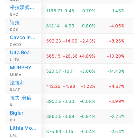
格拉漢姆控股
1185.71
-9.45
-0.79%
-1.48%
GHC
迪拉
612.14
-4.93
-0.80%
+4.05%
DDS
Cavco Industries
592.23
+14.06
+2.43%
+8.26%
CVCO
Ulta Beauty
565.15
+26.36
+4.89%
+10.20%
+
ULTA
MURPHY USA
520.07
-16.11
-3.00%
-14.43%
MUSA
法拉利
412.26
+4.98
+1.22%
+4.67%
RACE
拉夫·勞倫
395.53
-0.30
-0.08%
+3.99%
RL
Biglari
386.55
-3.68
-0.94%
-2.75%
BH
Lithia Motors
375.63
-0.15
-0.04%
-2.54%
LAD