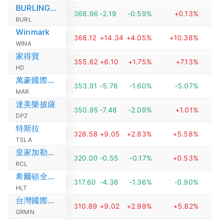
BURLINGTON STORES
368.96
-2.19
-0.59%
+0.13%
BURL
Winmark
368.12
+14.34
+4.05%
+10.38%
WINA
家得寶
355.62
+6.10
+1.75%
+7.13%
HD
萬豪國際集團
353.91
-5.76
-1.60%
-5.07%
MAR
達美樂披薩
350.95
-7.48
-2.09%
+1.01%
DPZ
特斯拉
328.58
+9.05
+2.83%
+5.58%
TSLA
皇家加勒比海郵輪
320.00
-0.55
-0.17%
+0.53%
RCL
希爾頓全球控股
317.60
-4.38
-1.36%
-0.90%
HLT
台灣國際航電
310.89
+9.02
+2.99%
+5.82%
GRMN