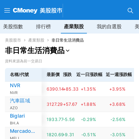
美股指數
排行榜
產業類股
我的自選股
美股股市
產業類股
非日常生活消費品
非日常生活消費品
資料來源為前一交易日
名稱/代號
最新價
漲跌
近一日漲跌幅
近一週漲跌幅
NVR
6390.14
+85.33
+1.35%
+3.95%
NVR
汽車區域
3127.29
+57.67
+1.88%
+3.68%
AZO
Biglari
1933.77
-5.56
-0.29%
-2.56%
BH.A
MercadoLibre
1820.69
-9.31
-0.51%
-3.05%
MELI