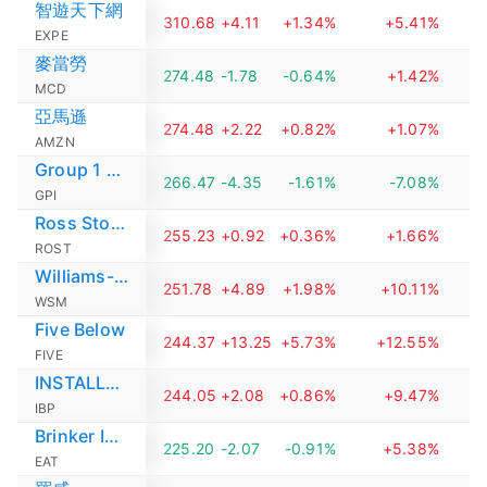
智遊天下網
310.68
+4.11
+1.34%
+5.41%
EXPE
麥當勞
274.48
-1.78
-0.64%
+1.42%
MCD
亞馬遜
274.48
+2.22
+0.82%
+1.07%
AMZN
Group 1 Automotive
266.47
-4.35
-1.61%
-7.08%
GPI
Ross Stores
255.23
+0.92
+0.36%
+1.66%
ROST
Williams-Sonoma
251.78
+4.89
+1.98%
+10.11%
WSM
Five Below
244.37
+13.25
+5.73%
+12.55%
+
FIVE
INSTALLED BUILDING PRODUCTS
244.05
+2.08
+0.86%
+9.47%
IBP
Brinker International
225.20
-2.07
-0.91%
+5.38%
EAT