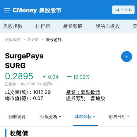
SURG
美股指數
排行榜
產業類股
我的自選股
美股股市
SURG
營收盈餘
SurgePays
SURG
0.2895
0.04
10.92
%
已收盤：08/07 20:00 (臺灣)
成交量(萬)：1012.29
產業：套裝軟體
總市值(億)：0.07
證券類別：普通股
個股總覽
個股分析
基本分析
財務分析
收盤價