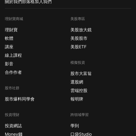
關於我們
部落格
加入我們
理財寶商城
美股專區
理財寶
美股放大鏡
軟體
美股股市
講座
美股ETF
線上課程
模擬投資
影音
合作作者
股市大富翁
選股網
股市社群
雲端控股
股市爆料同學會
報明牌
投資理財
跨領域學習
投資網誌
學到
Money錢
口袋Studio