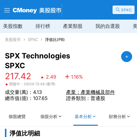
SPXC
美股指數
排行榜
產業類股
我的自選股
美股股市
SPXC
淨值比(PB)
SPX Technologies
SPXC
217.42
2.49
1.16
%
•
開盤中：08/06 15:48 (臺灣)
成交量(萬)：4.13
產業：產業機械及部件
總市值(億)：107.65
證券類別：普通股
個股總覽
個股分析
基本分析
財務分析
淨值比明細