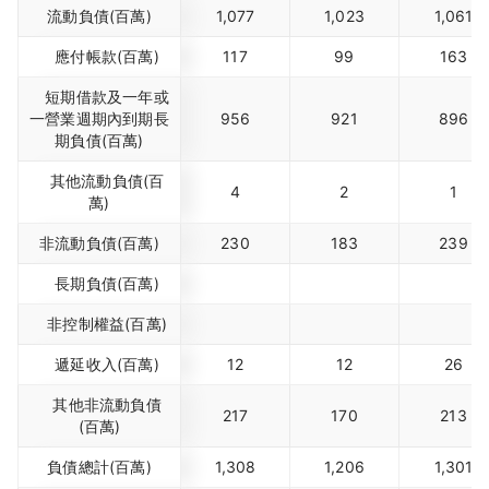
流動負債(百萬)
1,077
1,023
1,061
應付帳款(百萬)
117
99
163
短期借款及一年或
一營業週期內到期長
956
921
896
期負債(百萬)
其他流動負債(百
4
2
1
萬)
非流動負債(百萬)
230
183
239
長期負債(百萬)
非控制權益(百萬)
遞延收入(百萬)
12
12
26
其他非流動負債
217
170
213
(百萬)
負債總計(百萬)
1,308
1,206
1,301