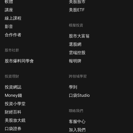
軟體
美股股市
講座
美股ETF
線上課程
模擬投資
影音
合作作者
股市大富翁
選股網
股市社群
雲端控股
股市爆料同學會
報明牌
投資理財
跨領域學習
投資網誌
學到
Money錢
口袋Studio
投資小學堂
聯絡我們
財經百科
美股放大鏡
客服中心
口袋證券
加入我們