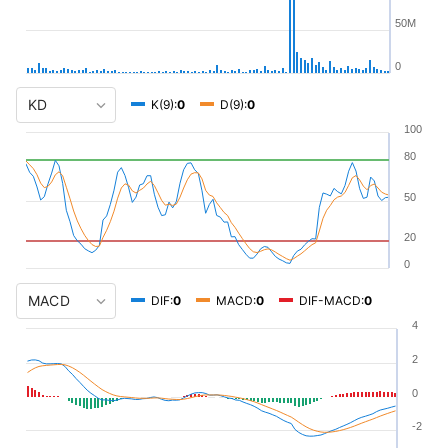
50M
0
K(9):
0
D(9):
0
100
80
50
20
0
DIF:
0
MACD:
0
DIF-MACD:
0
4
2
0
-2