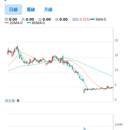
日線
週線
月線
開:
0.00
高:
0.00
低:
0.00
收:
0.00
漲跌:
0 (0%)
5MA:0
20MA:0
60MA:0
20
15
10
5
0
成交量:
0
100M