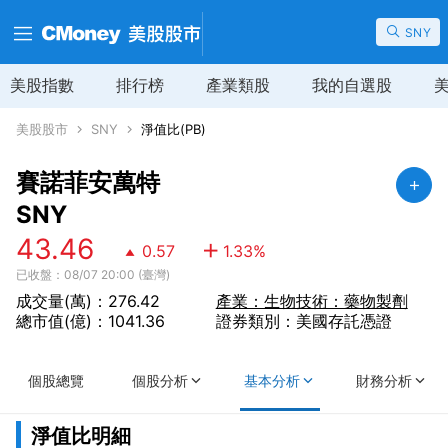
SNY
美股指數
排行榜
產業類股
我的自選股
美股股市
SNY
淨值比(PB)
賽諾菲安萬特
SNY
43.46
0.57
1.33
%
已收盤：08/07 20:00 (臺灣)
成交量(萬)：276.42
產業：生物技術：藥物製劑
總市值(億)：1041.36
證券類別：美國存託憑證
個股總覽
個股分析
基本分析
財務分析
淨值比明細