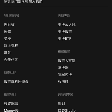
關於我們
部落格
加入我們
理財寶商城
美股專區
理財寶
美股放大鏡
軟體
美股股市
講座
美股ETF
線上課程
模擬投資
影音
合作作者
股市大富翁
選股網
股市社群
雲端控股
股市爆料同學會
報明牌
投資理財
跨領域學習
投資網誌
學到
Money錢
口袋Studio