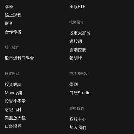
講座
美股ETF
線上課程
模擬投資
影音
合作作者
股市大富翁
選股網
股市社群
雲端控股
股市爆料同學會
報明牌
投資理財
跨領域學習
投資網誌
學到
Money錢
口袋Studio
投資小學堂
聯絡我們
財經百科
美股放大鏡
客服中心
口袋證券
加入我們