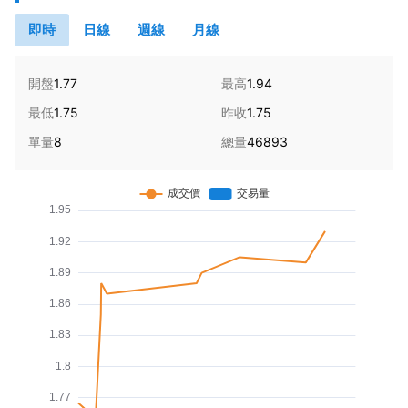
即時
日線
週線
月線
開盤
1.77
最高
1.94
最低
1.75
昨收
1.75
單量
8
總量
46893