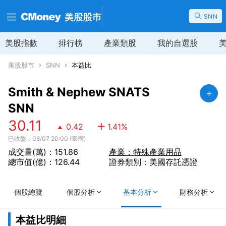
SNN
美股指數
排行榜
產業類股
我的自選股
美股股市
SNN
本益比
Smith & Nephew SNATS
SNN
30.11
0.42
1.41
%
已收盤：08/07 20:00 (臺灣)
成交量(萬)：151.86
產業：特殊產業用品
總市值(億)：126.44
證券類別：美國存託憑證
個股總覽
個股分析
基本分析
財務分析
本益比明細