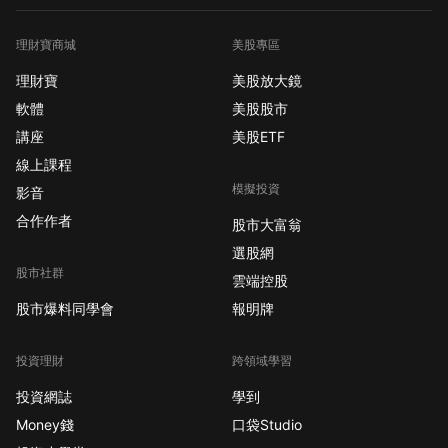
理財寶商城
美股專區
理財寶
美股放大鏡
軟體
美股股市
講座
美股ETF
線上課程
模擬投資
影音
合作作者
股市大富翁
選股網
股市社群
雲端控股
股市爆料同學會
報明牌
投資理財
跨領域學習
投資網誌
學到
Money錢
口袋Studio