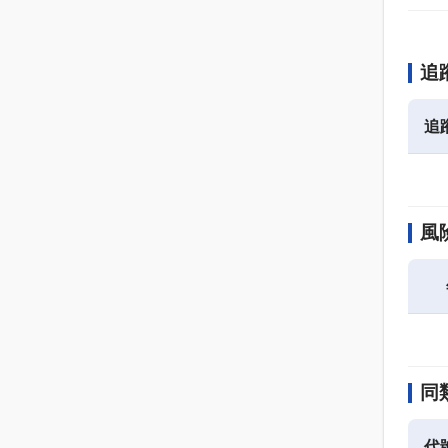
追
追
風
同類
代