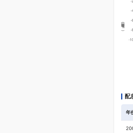
回撤率(
%
)
配
年
20