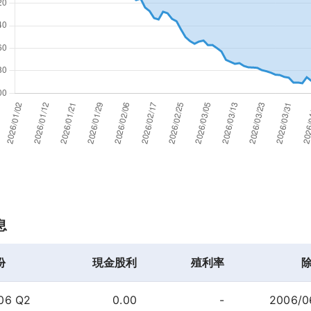
息
份
現金股利
殖利率
06 Q2
0.00
-
2006/0