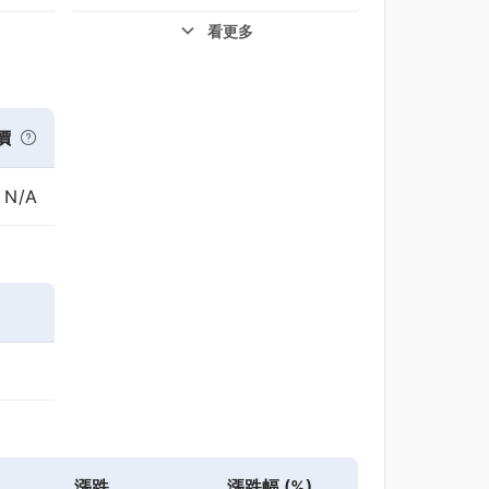
看更多
價
N/A
漲跌
漲跌幅 (%)