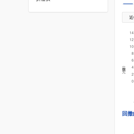
近
股價(元)
回撤