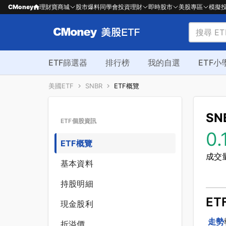
CMoney
理財寶商城
股市爆料同學會
投資理財
即時股市
美股專區
模擬
ETF篩選器
排行榜
我的自選
ETF小
美國ETF
SNBR
ETF概覽
SN
ETF個股資訊
0.
ETF概覽
成交量
基本資料
持股明細
ET
現金股利
走勢
折溢價