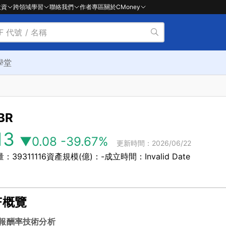
投資
跨領域學習
聯絡我們
作者專區
關於CMoney
學堂
BR
13
▼0.08
-39.67%
更新時間：2026/06/22
：39311116
資產規模(億)：-
成立時間：Invalid Date
F概覽
報酬率
技術分析