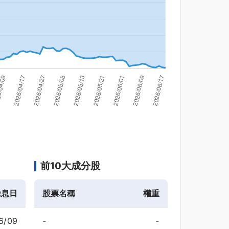
前10大成分股
除息日
股票名稱
權重
6/09
-
-