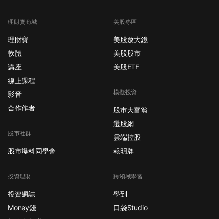
理財寶商城
美股專區
理財寶
美股放大鏡
軟體
美股股市
講座
美股ETF
線上課程
模擬投資
影音
合作作者
股市大富翁
選股網
股市社群
雲端控股
股市爆料同學會
報明牌
投資理財
跨領域學習
投資網誌
學到
Money錢
口袋Studio