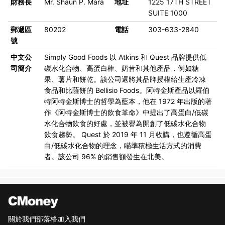
財務長
Mr. Shaun P. Mara
地址
1225 17TH STREET
SUITE 1000
郵遞區
80202
電話
303-633-2840
號
中文公
Simply Good Foods 以 Atkins 和 Quest 品牌提供低
司簡介
碳水化合物、高蛋白棒、奶昔和其他產品，例如糖
果、薯片和餅乾。該公司還將其品牌授權給生產冷凍
食品和比薩餅的 Bellisio Foods。阿特金斯產品以羅伯
特阿特金斯博士的哲學為藍本，他在 1972 年出版的著
作《阿特金斯博士的飲食革命》中提出了高蛋白/低碳
水化合物飲食的好處，並被譽為開創了低碳水化合物
飲食趨勢。 Quest 於 2019 年 11 月收購，也遵循高蛋
白/低碳水化合物的理念，瞄準積極生活方式的消費
者。該公司 96% 的銷售額發生在北美。
關於我們
部落格
加入我們