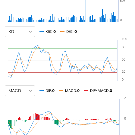
50k
0
K(9):
0
D(9):
0
100
80
50
20
0
DIF:
0
MACD:
0
DIF-MACD:
0
2
0