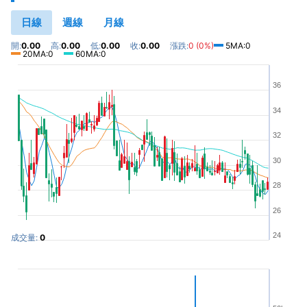
日線
週線
月線
開:
0.00
高:
0.00
低:
0.00
收:
0.00
漲跌:
0 (0%)
5MA:0
20MA:0
60MA:0
36
34
32
30
28
26
24
成交量:
0