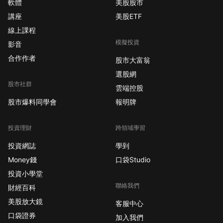
軟體
美股股市
講座
美股ETF
線上課程
模擬投資
影音
合作作者
股市大富翁
選股網
股市社群
雲端控股
股市爆料同學會
報明牌
投資理財
跨領域學習
投資網誌
學到
Money錢
口袋Studio
投資小學堂
聯絡我們
財經百科
美股放大鏡
客服中心
口袋證券
加入我們