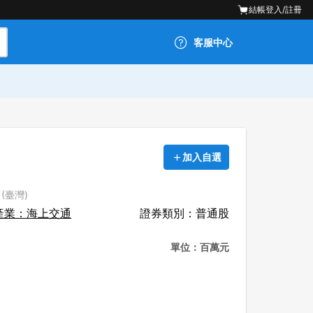
結帳
登入/註冊
客服中心
加入自選
 (臺灣)
產業：海上交通
證券類別：普通股
單位：百萬元