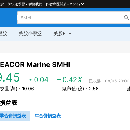
投資
跨領域學習
聯絡我們
作者專區
關於CMoney
選股
美股小學堂
美股ETF
EACOR Marine
SMHI
9.45
0.04
0.42
%
已收盤：08/05 20:00
交量(萬)：10.06
總市值(億)：2.56
損益表
季合併損益表
年合併損益表