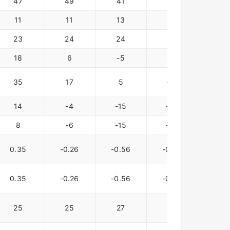
47
49
41
46
52
11
11
13
23
16
23
24
24
24
24
18
6
-5
10
-6
35
17
5
-18
14
-4
-15
-30
-17
8
-6
-15
-26
-16
0.35
-0.26
-0.56
-0.94
-0.5
0.35
-0.26
-0.56
-0.94
-0.5
25
25
27
27
27