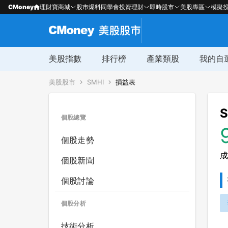
CMoney
理財寶商城
股市爆料同學會
投資理財
即時股市
美股專區
模擬
美股指數
排行榜
產業類股
我的自
美股股市
SMHI
損益表
S
個股總覽
個股走勢
成
個股新聞
個股討論
個股分析
技術分析