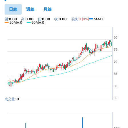
日線
週線
月線
開:
0.00
高:
0.00
低:
0.00
收:
0.00
漲跌:
0 (0%)
5MA:0
20MA:0
60MA:0
80
75
70
65
60
55
成交量:
0