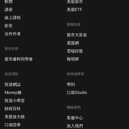
軟體
美股股市
講座
美股ETF
線上課程
模擬投資
影音
合作作者
股市大富翁
選股網
股市社群
雲端控股
股市爆料同學會
報明牌
投資理財
跨領域學習
投資網誌
學到
Money錢
口袋Studio
投資小學堂
聯絡我們
財經百科
美股放大鏡
客服中心
口袋證券
加入我們