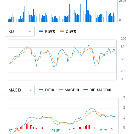
250k
0
K(9):
0
D(9):
0
100
80
50
20
0
DIF:
0
MACD:
0
DIF-MACD:
0
3
2
1
0