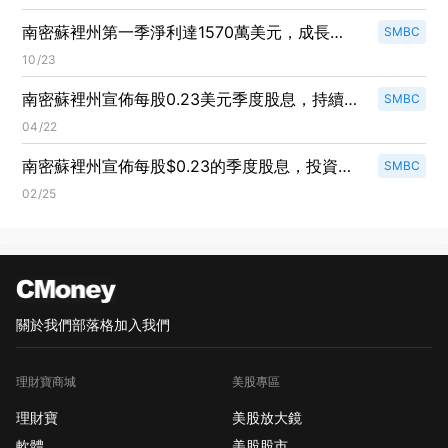
南密蘇裡州第一季淨利達1570萬美元，成長
SMBC
25.6%！
10/23
南密蘇裡州宣佈每股0.23美元季度股息，持續穩
SMBC
定發放！
04/22
南密蘇裡州宣佈每股$0.23的季度股息，投資者
SMBC
持續受益！
02/25
關於我們
部落格
加入我們
理財寶商城
美股專區
理財寶
美股放大鏡
軟體
美股股市