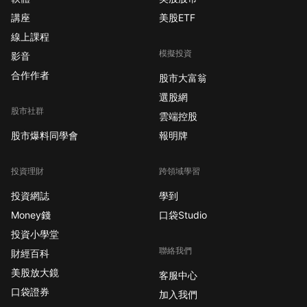
講座
美股ETF
線上課程
模擬投資
影音
合作作者
股市大富翁
選股網
股市社群
雲端控股
股市爆料同學會
報明牌
投資理財
跨領域學習
投資網誌
學到
Money錢
口袋Studio
投資小學堂
聯絡我們
財經百科
美股放大鏡
客服中心
口袋證券
加入我們