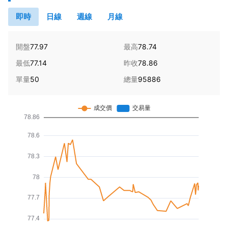
即時
日線
週線
月線
開盤
77.97
最高
78.74
最低
77.14
昨收
78.86
單量
50
總量
95886