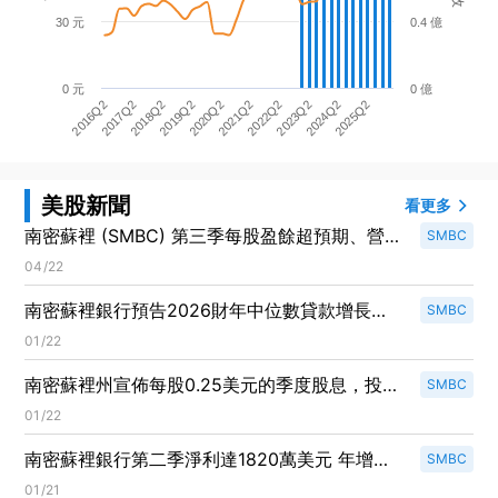
30 元
0.4 億
0 元
0 億
2020Q2
2025Q2
2016Q2
2021Q2
2017Q2
2022Q2
2018Q2
2023Q2
2019Q2
2024Q2
美股新聞
看更多
南密蘇裡 (SMBC) 第三季每股盈餘超預期、營收
SMBC
小幅勝出 — 業績亮點能否轉為持續動能？
04/22
南密蘇裡銀行預告2026財年中位數貸款增長目
SMBC
標，並擴大回購計劃！
01/22
南密蘇裡州宣佈每股0.25美元的季度股息，投資
SMBC
者喜迎穩定回報！
01/22
南密蘇裡銀行第二季淨利達1820萬美元 年增近
SMBC
24%！
01/21