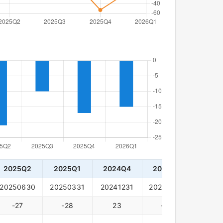
2025Q2
2025Q1
2024Q4
2024Q3
2024
20250630
20250331
20241231
20240930
20240
-27
-28
23
-35
-19