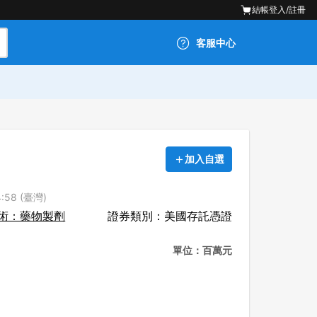
結帳
登入/註冊
客服中心
加入自選
:58 (臺灣)
術：藥物製劑
證券類別：美國存託憑證
單位：百萬元