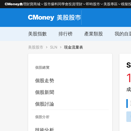
CMoney
理財寶商城
股市爆料同學會
投資理財
即時股市
美股專區
模擬
美股指數
排行榜
產業類股
我的自
美股股市
SLN
現金流量表
S
個股總覽
個股走勢
成
個股新聞
個股討論
個股分析
技術分析