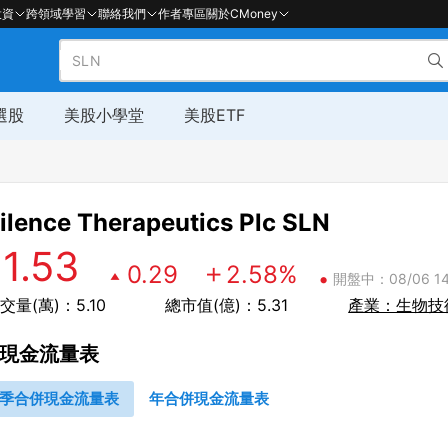
投資
跨領域學習
聯絡我們
作者專區
關於CMoney
選股
美股小學堂
美股ETF
ilence Therapeutics Plc
SLN
11.53
0.29
2.58
%
•
開盤中：08/06 14
交量(萬)：5.10
總市值(億)：5.31
產業：生物技
現金流量表
季合併現金流量表
年合併現金流量表