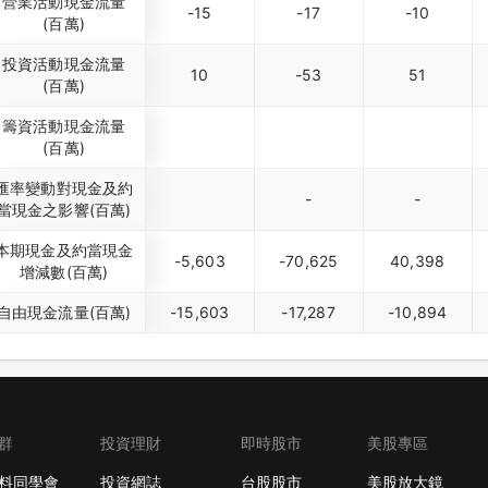
營業活動現金流量
-15
-17
-10
(百萬)
投資活動現金流量
10
-53
51
(百萬)
籌資活動現金流量
(百萬)
匯率變動對現金及約
-
-
當現金之影響(百萬)
本期現金及約當現金
-5,603
-70,625
40,398
增減數(百萬)
自由現金流量(百萬)
-15,603
-17,287
-10,894
群
投資理財
即時股市
美股專區
料同學會
投資網誌
台股股市
美股放大鏡