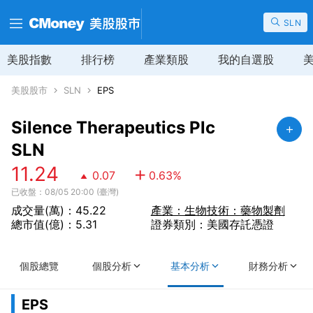
SLN
美股指數
排行榜
產業類股
我的自選股
美股股市
SLN
EPS
Silence Therapeutics Plc
SLN
11.24
0.07
0.63
%
已收盤：08/05 20:00 (臺灣)
成交量(萬)：45.22
產業：生物技術：藥物製劑
總市值(億)：5.31
證券類別：美國存託憑證
個股總覽
個股分析
基本分析
財務分析
EPS