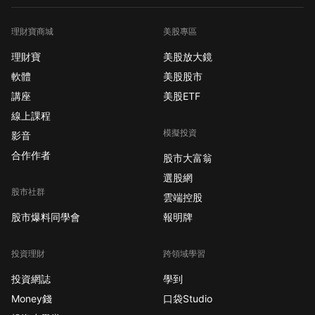
理財寶商城
美股專區
理財寶
美股放大鏡
軟體
美股股市
講座
美股ETF
線上課程
模擬投資
影音
合作作者
股市大富翁
選股網
股市社群
雲端控股
股市爆料同學會
報明牌
投資理財
跨領域學習
投資網誌
學到
Money錢
口袋Studio