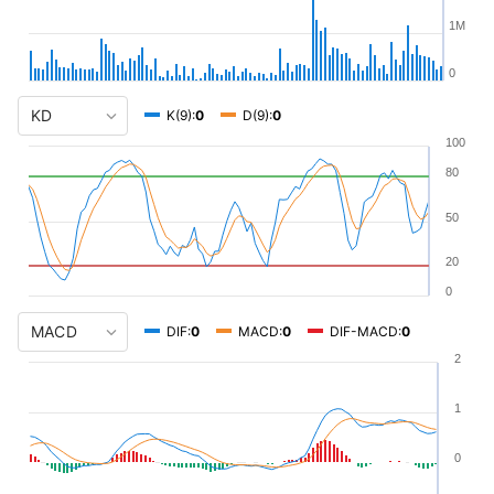
1M
0
K(9):
0
D(9):
0
100
80
50
20
0
DIF:
0
MACD:
0
DIF-MACD:
0
2
1
0