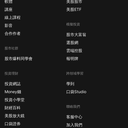
軟體
美股股市
講座
美股ETF
線上課程
模擬投資
影音
合作作者
股市大富翁
選股網
股市社群
雲端控股
股市爆料同學會
報明牌
投資理財
跨領域學習
投資網誌
學到
Money錢
口袋Studio
投資小學堂
聯絡我們
財經百科
美股放大鏡
客服中心
口袋證券
加入我們