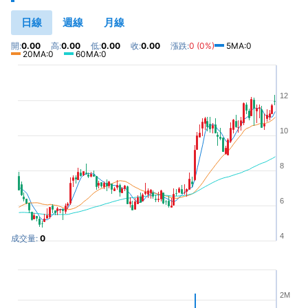
日線
週線
月線
開:
0.00
高:
0.00
低:
0.00
收:
0.00
漲跌:
0 (0%)
5MA:0
20MA:0
60MA:0
12
10
8
6
4
成交量:
0
2M