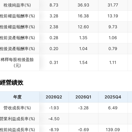
稅後純益率(%)
8.73
36.93
31.77
稅前權益報酬率(%)
3.28
16.38
13.19
稅後權益報酬率(%)
2.38
12.60
9.73
稅前資產報酬率(%)
0.28
1.35
1.06
稅後資產報酬率(%)
0.20
1.04
0.79
稀釋每股稅後盈餘
0.31
1.54
1.11
(元)
經營績效
年度
2026Q2
2026Q1
2025Q4
營收成長率(%)
-1.93
-3.28
6.49
營業利益成長率(%)
-4.50
稅前純益成長率(%)
-8.19
-0.69
139.09