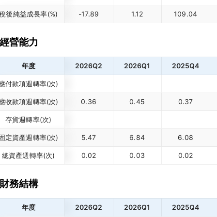
稅後純益成長率(%)
-17.89
1.12
109.04
經營能力
年度
2026Q2
2026Q1
2025Q4
應付款項週轉率(次)
應收款項週轉率(次)
0.36
0.45
0.37
存貨週轉率(次)
固定資產週轉率(次)
5.47
6.84
6.08
總資產週轉率(次)
0.02
0.03
0.02
財務結構
年度
2026Q2
2026Q1
2025Q4