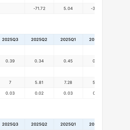
-71.72
5.04
-33.77
2025Q3
2025Q2
2025Q1
2024Q4
2024
0.39
0.34
0.45
0.35
0.3
7
5.81
7.28
5.69
5.4
0.03
0.02
0.03
0.02
0.0
2025Q3
2025Q2
2025Q1
2024Q4
2024