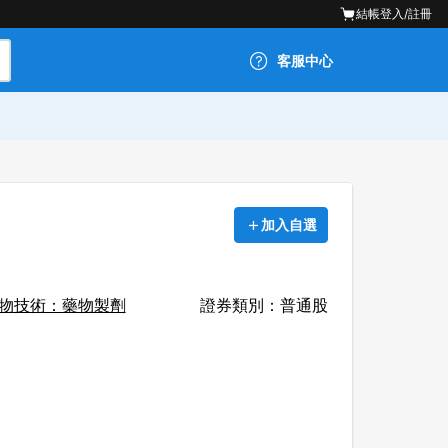
結帳
登入/註冊
客服中心
加入自選
物技術：藥物製劑
證券類別：普通股