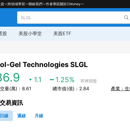
投資
跨領域學習
聯絡我們
作者專區
關於CMoney
選股
美股小學堂
美股ETF
ol-Gel Technologies
SLGL
86.9
1.1
1.25
%
即將開盤
交量(萬)：8.61
總市值(億)：2.84
產業：生
交易資訊
日線
週線
月線