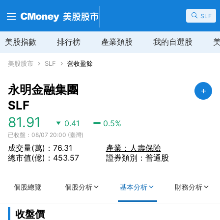
SLF
美股指數
排行榜
產業類股
我的自選股
美股股市
SLF
營收盈餘
永明金融集團
SLF
81.91
0.41
0.5
%
已收盤：08/07 20:00 (臺灣)
成交量(萬)：76.31
產業：人壽保險
總市值(億)：453.57
證券類別：普通股
個股總覽
個股分析
基本分析
財務分析
收盤價