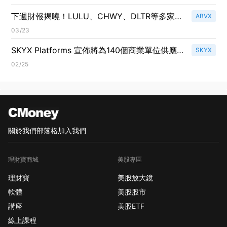
下週財報揭曉！LULU、CHWY、DLTR等多家零
ABVX
售巨頭將交出成績單
03/23
SKYX Platforms 宣佈將為140個商業單位供應
SKYX
產品，展開重大合作計畫！
02/25
關於我們
部落格
加入我們
理財寶商城
美股專區
理財寶
美股放大鏡
軟體
美股股市
講座
美股ETF
線上課程