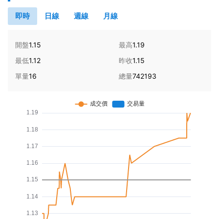
即時
日線
週線
月線
開盤
1.15
最高
1.19
最低
1.12
昨收
1.15
單量
16
總量
742193