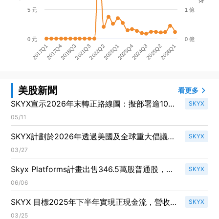
5 元
1 億
0 元
0 億
2018Q3
2026Q1
2021Q3
2022Q2
2023Q1
2023Q4
2017Q1
2024Q3
2017Q4
2025Q2
美股新聞
看更多
SKYX宣示2026年末轉正路線圖：擬部署逾100
SKYX
萬臺裝置、Q1營收創新高並攜手歐洲飯店與
05/11
NVIDIA加速量產
SKYX計劃於2026年透過美國及全球重大倡議部
SKYX
署超過100萬個智慧家居單位，展現強勁成長潛
03/27
力！
Skyx Platforms計畫出售346.5萬股普通股，助
SKYX
力未來現金流正向！
06/06
SKYX 目標2025年下半年實現正現金流，營收
SKYX
增長強勁！
03/25