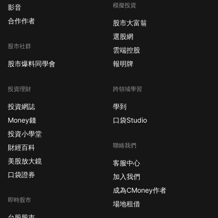
模擬投資
影音
合作作者
股市大富翁
選股網
股市社群
雲端控股
股市爆料同學會
報明牌
投資理財
跨領域學習
投資網誌
學到
Money錢
口袋Studio
投資小學堂
聯絡我們
財經百科
美股放大鏡
客服中心
口袋證券
加入我們
成為CMoney作者
即時股市
場地租借
台股股市