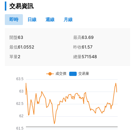
交易資訊
即時
日線
週線
月線
開盤
63
最高
63.69
最低
61.0552
昨收
61.57
單量
2
總量
571548