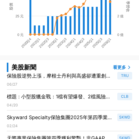
季營收
股價
25 元
2 億
0 元
0 億
2020Q4
2024Q1
2023Q1
2025Q3
2022Q1
2024Q3
2023Q3
2026Q1
2022Q3
2025Q1
美股新聞
看更多
保險股逆勢上漲，摩根士丹利與高盛卻遭重創：
TRU
本週金融市場回顧
06/27
標題 : 小型股獵金戰：1檔有望爆發、2檔風險待
CLB
避
04/20
Skyward Specialty保險集團2025年第四季業
SKWD
績創新高，持續雙位數成長引領市場
02/24
天際專業保險集團第四季獲利驚豔！非GAAP每
SKWD