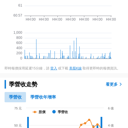
即時報價採用延遲15分鐘，請
登入
或下載
美股K線
取得更即時的報價資訊。
季營收走勢
看更多
季營收
季營收年增率
75 元
6 億
股價
季營收
50 元
4 億