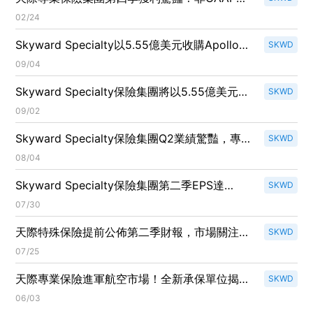
股盈餘超預期，營收成長26.7%
02/24
Skyward Specialty以5.55億美元收購Apollo
SKWD
Group，擴大專業保險市場版圖！
09/04
Skyward Specialty保險集團將以5.55億美元收
SKWD
購Apollo Group Holdings，強化市場領導地
09/02
位！
Skyward Specialty保險集團Q2業績驚豔，專注
SKWD
農業、信貸及意外健康實現獲利增長！
08/04
Skyward Specialty保險集團第二季EPS達
SKWD
$0.93，超預期表現引發市場關注！
07/30
天際特殊保險提前公佈第二季財報，市場關注成
SKWD
長潛力！
07/25
天際專業保險進軍航空市場！全新承保單位揭
SKWD
幕，股價小幅上揚
06/03