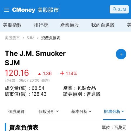
SJM
美股指數
排行榜
產業類股
我的自選股
美股股市
SJM
資產負債表
The J.M. Smucker
SJM
120.16
1.36
1.14
%
已收盤：08/07 20:00 (臺灣)
成交量(萬)：68.54
產業：包裝食品
總市值(億)：128.43
證券類別：普通股
個股總覽
個股分析
基本分析
財務分析
資產負債表
單位：百萬元