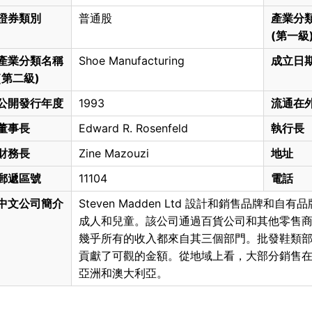
證券類別
普通股
產業分
(第一級
產業分類名稱
Shoe Manufacturing
成立日
(第二級)
公開發行年度
1993
流通在
董事長
Edward R. Rosenfeld
執行長
財務長
Zine Mazouzi
地址
郵遞區號
11104
電話
中文公司簡介
Steven Madden Ltd 設計和銷售品牌
成人和兒童。該公司通過百貨公司和其他零售
幾乎所有的收入都來自其三個部門。批發鞋類
貢獻了可觀的金額。從地域上看，大部分銷售
亞洲和澳大利亞。