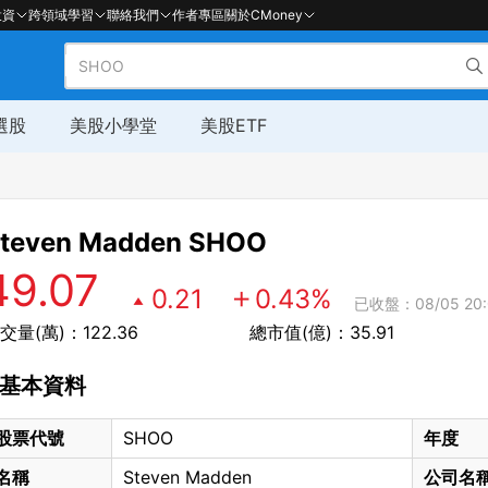
投資
跨領域學習
聯絡我們
作者專區
關於CMoney
選股
美股小學堂
美股ETF
teven Madden
SHOO
49.07
0.21
0.43
%
已收盤：08/05 20:
交量(萬)：122.36
總市值(億)：35.91
基本資料
股票代號
SHOO
年度
名稱
Steven Madden
公司名