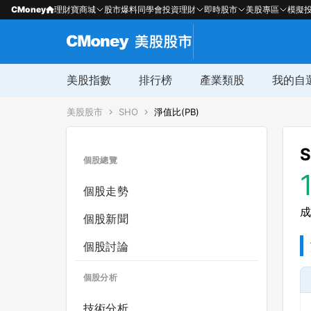
CMoney
理財寶商城
股市爆料同學會
投資理財
即時股市
美股專區
模擬
美股指數
排行榜
產業類股
我的自
美股股市
SHO
淨值比(PB)
S
個股總覽
個股走勢
成
個股新聞
個股討論
個股分析
技術分析