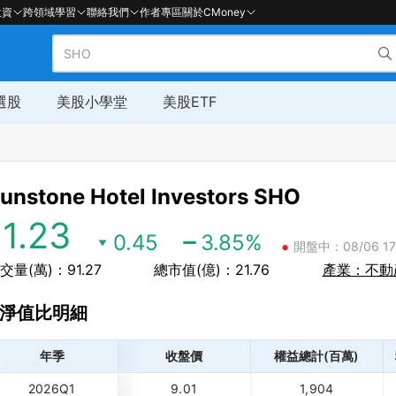
投資
跨領域學習
聯絡我們
作者專區
關於CMoney
選股
美股小學堂
美股ETF
unstone Hotel Investors
SHO
11.23
0.45
3.85
%
•
開盤中：08/06 17:
交量(萬)：91.27
總市值(億)：21.76
產業：不動
淨值比明細
年季
收盤價
權益總計(百萬)
2026Q1
9.01
1,904