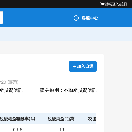
結帳
登入/註冊
客服中心
加入自選
20 (臺灣)
產投資信託
證券類別：不動產投資信託
稅後權益報酬率(%)
稅後純益(百萬)
稅後資產報酬率(%)
0.96
19
0.61