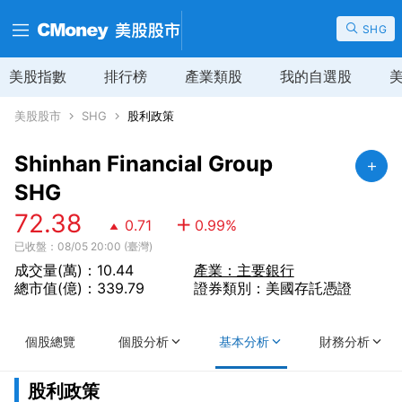
SHG
美股指數
排行榜
產業類股
我的自選股
美股股市
SHG
股利政策
Shinhan Financial Group
SHG
72.38
0.71
0.99
%
已收盤：08/05 20:00 (臺灣)
成交量(萬)：10.44
產業：主要銀行
總市值(億)：339.79
證券類別：美國存託憑證
個股總覽
個股分析
基本分析
財務分析
股利政策