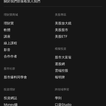
關於我們
部落格
加入我們
理財寶商城
美股專區
理財寶
美股放大鏡
軟體
美股股市
講座
美股ETF
線上課程
模擬投資
影音
合作作者
股市大富翁
選股網
股市社群
雲端控股
股市爆料同學會
報明牌
投資理財
跨領域學習
投資網誌
學到
Money錢
口袋Studio