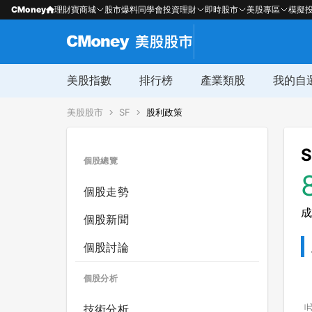
CMoney
理財寶商城
股市爆料同學會
投資理財
即時股市
美股專區
模擬
美股指數
排行榜
產業類股
我的自
美股股市
SF
股利政策
S
個股總覽
個股走勢
成
個股新聞
個股討論
個股分析
技術分析