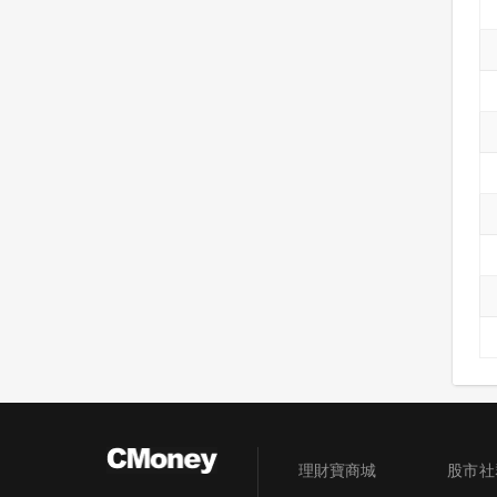
理財寶商城
股市社