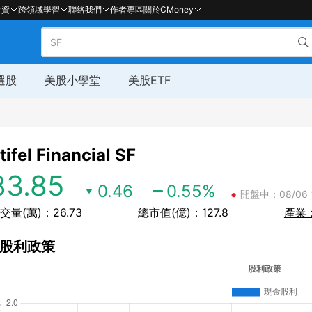
投資
跨領域學習
聯絡我們
作者專區
關於CMoney
選股
美股小學堂
美股ETF
tifel Financial
SF
83.85
0.46
0.55
%
•
開盤中：08/06 1
交量(萬)：26.73
總市值(億)：127.8
產業
股利政策