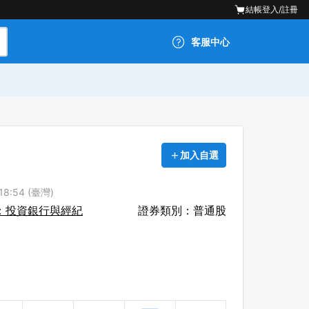
結帳
登入/註冊
客服中心
加入自選
8:54 (臺灣)
：投資銀行與經紀
證券類別：普通股