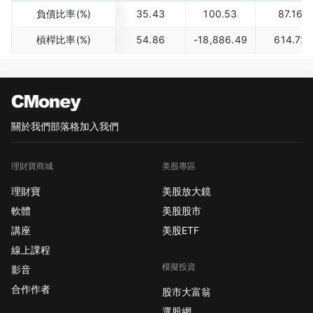
負債比率(%)
35.43
100.53
87.16
槓桿比率(%)
54.86
-18,886.49
614.72
關於我們
部落格
加入我們
理財寶商城
美股專區
理財寶
美股放大鏡
軟體
美股股市
講座
美股ETF
線上課程
模擬投資
影音
合作作者
股市大富翁
選股網