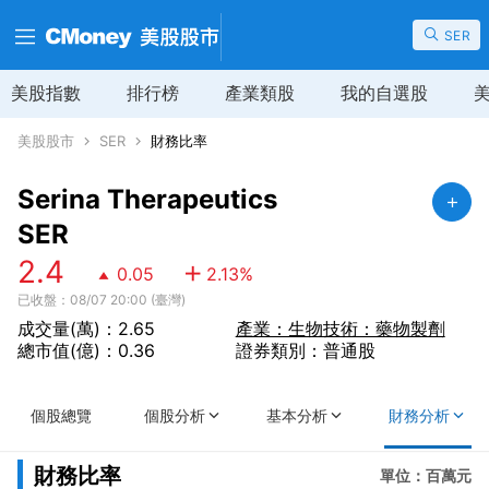
SER
美股指數
排行榜
產業類股
我的自選股
美股股市
SER
財務比率
Serina Therapeutics
SER
2.4
0.05
2.13
%
已收盤：08/07 20:00 (臺灣)
成交量(萬)：2.65
產業：生物技術：藥物製劑
總市值(億)：0.36
證券類別：普通股
個股總覽
個股分析
基本分析
財務分析
財務比率
單位：百萬元