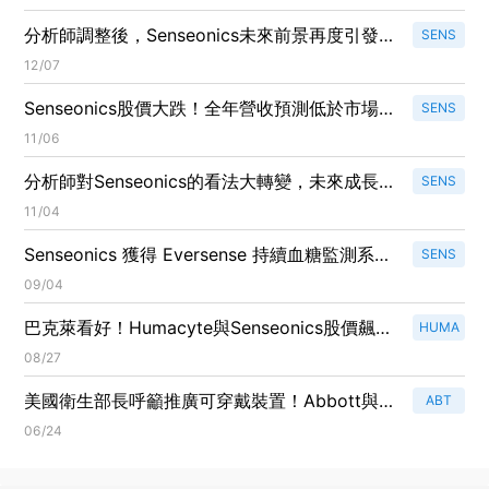
分析師調整後，Senseonics未來前景再度引發
SENS
關注！
12/07
Senseonics股價大跌！全年營收預測低於市場
SENS
共識引發擔憂
11/06
分析師對Senseonics的看法大轉變，未來成長
SENS
故事引發關注！
11/04
Senseonics 獲得 Eversense 持續血糖監測系統
SENS
全球商業運營權！
09/04
巴克萊看好！Humacyte與Senseonics股價飆
HUMA
升，未來市場潛力驚人
08/27
美國衛生部長呼籲推廣可穿戴裝置！Abbott與
ABT
DexCom股價隨之上漲
06/24