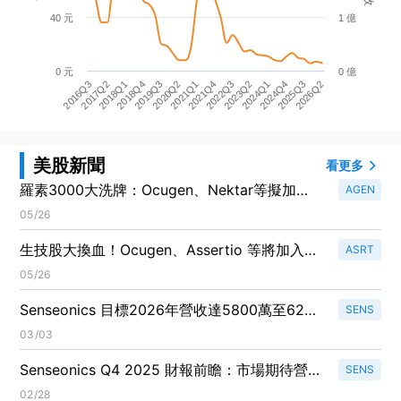
40 元
1 億
0 元
0 億
2018Q4
2022Q3
2026Q2
2018Q1
2021Q4
2025Q3
2017Q2
2021Q1
2024Q4
2016Q3
2020Q2
2024Q1
2019Q3
2023Q2
美股新聞
看更多
羅素3000大洗牌：Ocugen、Nektar等擬加
AGEN
入 Nano‑X、Fate等五股遭剔除震撼醫療生技
05/26
板塊
生技股大換血！Ocugen、Assertio 等將加入
ASRT
Russell Microcap，數檔醫療股出局震盪可期
05/26
Senseonics 目標2026年營收達5800萬至6200
SENS
萬美元！全力推進直銷策略與整合業務
03/03
Senseonics Q4 2025 財報前瞻：市場期待營收
SENS
增長71.1%！
02/28