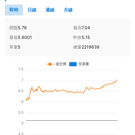
即時
日線
週線
月線
開盤
5.76
最高
7.04
最低
5.6001
昨收
5.15
單量
5
總量
2219639