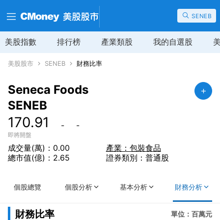
SENEB
美股指數
排行榜
產業類股
我的自選股
美股股市
SENEB
財務比率
Seneca Foods
SENEB
170.91
-
-
即將開盤
成交量(萬)：0.00
產業：包裝食品
總市值(億)：2.65
證券類別：普通股
個股總覽
個股分析
基本分析
財務分析
財務比率
單位：百萬元