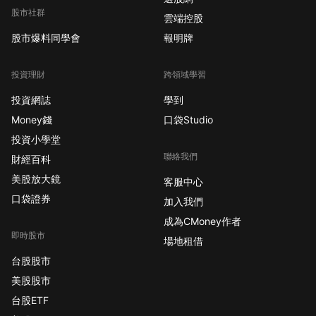
股市社群
雲端控股
股市爆料同學會
報明牌
投資理財
跨領域學習
投資網誌
學到
Money錢
口袋Studio
投資小學堂
聯絡我們
財經百科
美股放大鏡
客服中心
口袋證券
加入我們
成為CMoney作者
即時股市
場地租借
台股股市
美股股市
台股ETF