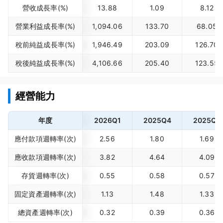
營收成長率(%)
13.88
1.09
8.12
營業利益成長率(%)
1,094.06
133.70
68.05
稅前純益成長率(%)
1,946.49
203.09
126.70
稅後純益成長率(%)
4,106.66
205.40
123.55
經營能力
年度
2026Q1
2025Q4
2025Q3
應付款項週轉率(次)
2.56
1.80
1.69
應收款項週轉率(次)
3.82
4.64
4.09
存貨週轉率(次)
0.55
0.58
0.57
固定資產週轉率(次)
1.13
1.48
1.33
總資產週轉率(次)
0.32
0.39
0.36