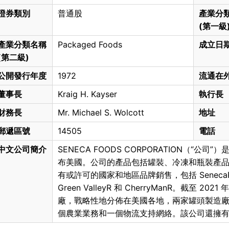
證券類別
普通股
產業分
(第一級
產業分類名稱
Packaged Foods
成立日
(第二級)
公開發行年度
1972
流通在
董事長
Kraig H. Kayser
執行長
財務長
Mr. Michael S. Wolcott
地址
郵遞區號
14505
電話
中文公司簡介
SENECA FOODS CORPORATION（“
布美國。公司的產品包括罐裝、冷凍和瓶裝產
有或許可的國家和地區品牌銷售，包括 SenecaR、Lib
Green ValleyR 和 CherryManR。截至 20
廠，戰略性地分佈在美國各地，兩家罐頭製造
個農業業務和一個物流支持網絡。該公司還擁