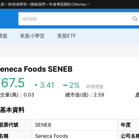
投資
跨領域學習
聯絡我們
作者專區
關於CMoney
選股
美股小學堂
美股ETF
eneca Foods
SENEB
167.5
3.41
2
%
即將開盤
交量(萬)：0.03
總市值(億)：2.59
基本資料
股票代號
SENEB
年度
名稱
Seneca Foods
公司名