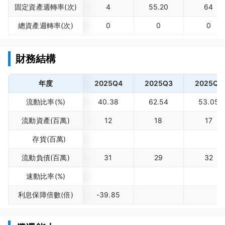
固定資產週轉率(次)
4
55.20
64
總資產週轉率(次)
0
0
0
財務結構
年度
2025Q4
2025Q3
2025Q2
流動比率(%)
40.38
62.54
53.05
流動資產(百萬)
12
18
17
存貨(百萬)
流動負債(百萬)
31
29
32
速動比率(%)
利息保障倍數(倍)
-39.85