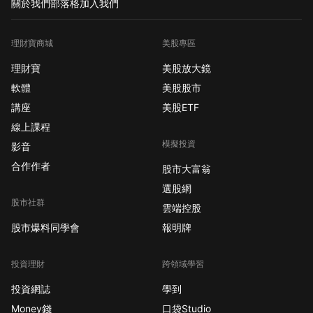
關於我們
部落格
加入我們
理財寶商城
美股專區
理財寶
美股放大鏡
軟體
美股股市
講座
美股ETF
線上課程
模擬投資
影音
合作作者
股市大富翁
選股網
股市社群
雲端控股
股市爆料同學會
報明牌
投資理財
跨領域學習
投資網誌
學到
Money錢
口袋Studio