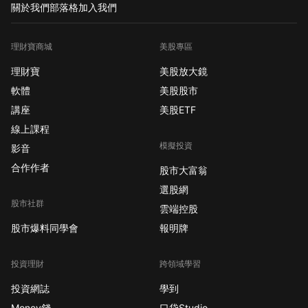
關於我們
部落格
加入我們
理財寶商城
美股專區
理財寶
美股放大鏡
軟體
美股股市
講座
美股ETF
線上課程
模擬投資
影音
合作作者
股市大富翁
選股網
股市社群
雲端控股
股市爆料同學會
報明牌
投資理財
跨領域學習
投資網誌
學到
Money錢
口袋Studio