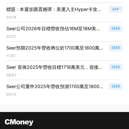
標題 : 本週並購震撼彈：美運入主Hyper卡攻
AXP
AI、ESCO斥資23.5億購Megger、Otis、Vertiv
04/18
等多樁交易點燃市場
Seer公司2026年目標營收預估16M至18M美
SEER
元，產品創新加速及新回購計畫啟動！
02/27
Seer預期2025年營收將位於1700萬至1800萬美
SEER
元範圍低端，面臨持續資金壓力
11/07
Seer 宣佈2025年營收目標1718萬美元，迎接宏
SEER
觀挑戰與Proteograph ONE新產品上市！
08/07
Seer公司重申2025年營收預測1700萬至1800萬
SEER
美元，首季需求強勁且大型研究持續增長
05/13