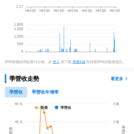
即時報價採用延遲15分鐘，請
登入
或下載
美股K線
取得更即時的報價資訊。
季營收走勢
看更多
季營收
季營收年增率
60 元
3 億
股價
季營收
40 元
2 億
季營收
股價