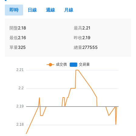
即時
日線
週線
月線
開盤
2.18
最高
2.21
最低
2.16
昨收
2.19
單量
325
總量
277555