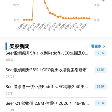
20 元
1 億
0 元
0 億
2021Q4
2022Q2
2022Q4
2023Q2
2023Q4
2024Q2
2024Q4
2025Q2
2025Q4
2018Q4
2020Q2
2020Q4
2021Q2
美股新聞
看更多
Seer股價飆升5%！收到Radoff-JEC集團及CEO
SEER
Farokhzad修訂收購提案
1週前
Seer股價飆升26%！CEO提出收購提案引發市
SEER
場關注
07/06
Seer董事會一致否決Radoff‑JEC每股2.40美元
SEER
收購案：稱嚴重低估公司價值
05/21
Seer Q1 營收僅 2.8M 仍重申 2026 年 16–18M
SEER
指引，對仿冒者提告並任命新商務長
05/13