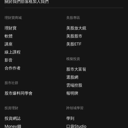
關於我們
部落格
加入我們
理財寶商城
美股專區
理財寶
美股放大鏡
軟體
美股股市
講座
美股ETF
線上課程
模擬投資
影音
合作作者
股市大富翁
選股網
股市社群
雲端控股
股市爆料同學會
報明牌
投資理財
跨領域學習
投資網誌
學到
Money錢
口袋Studio