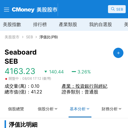
SEB
美股指數
排行榜
產業類股
我的自選股
美股股市
SEB
淨值比(PB)
Seaboard
SEB
4163.23
140.44
3.26
%
•
開盤中：08/06 17:12 (臺灣)
成交量(萬)：0.10
產業：投資銀行與經紀
總市值(億)：41.22
證券類別：普通股
個股總覽
個股分析
基本分析
財務分析
淨值比明細