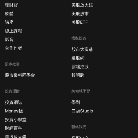
理財寶
美股放大鏡
軟體
美股股市
講座
美股ETF
線上課程
模擬投資
影音
合作作者
股市大富翁
選股網
股市社群
雲端控股
股市爆料同學會
報明牌
投資理財
跨領域學習
投資網誌
學到
Money錢
口袋Studio
投資小學堂
聯絡我們
財經百科
美股放大鏡
客服中心