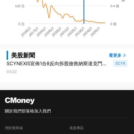
120 元
0.4 億
0 元
0 億
2018Q2
2023Q2
2017Q2
2022Q2
2016Q2
2021Q2
2020Q2
2025Q2
2019Q2
2024Q2
美股新聞
看更多
SCYNEXIS宣佈1合8反向拆股搶救納斯達克門檻
SCYX
股數驟減引市場高度關注
05/22
關於我們
部落格
加入我們
理財寶商城
美股專區