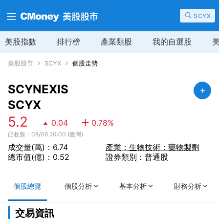
SCYX
美股指數
排行榜
產業類股
我的自選股
美股股市
SCYX
個股走勢
SCYNEXIS
SCYX
5.2
0.04
0.78
%
已收盤：08/06 20:00 (臺灣)
成交量(萬)：6.74
產業：生物技術：藥物製劑
總市值(億)：0.52
證券類別：普通股
個股總覽
個股分析
基本分析
財務分析
交易資訊