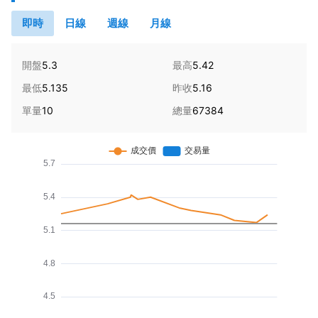
即時
日線
週線
月線
開盤
5.3
最高
5.42
最低
5.135
昨收
5.16
單量
10
總量
67384