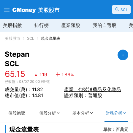
SCL
美股指數
排行榜
產業類股
我的自選股
美股股市
SCL
現金流量表
Stepan
SCL
65.15
1.19
1.86
%
已收盤：08/07 20:00 (臺灣)
成交量(萬)：11.82
產業：包裝消費品及化妝品
總市值(億)：14.81
證券類別：普通股
個股總覽
個股分析
基本分析
財務分析
現金流量表
單位：百萬元