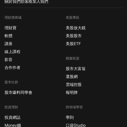
關於我們
部落格
加入我們
理財寶商城
美股專區
理財寶
美股放大鏡
軟體
美股股市
講座
美股ETF
線上課程
模擬投資
影音
合作作者
股市大富翁
選股網
股市社群
雲端控股
股市爆料同學會
報明牌
投資理財
跨領域學習
投資網誌
學到
Money錢
口袋Studio