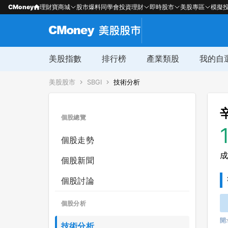
CMoney
理財寶商城
股市爆料同學會
投資理財
即時股市
美股專區
模擬
美股指數
排行榜
產業類股
我的自
美股股市
SBGI
技術分析
個股總覽
個股走勢
成
個股新聞
個股討論
個股分析
開:
技術分析