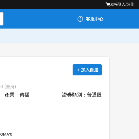
結帳
登入/註冊
客服中心
加入自選
0 (臺灣)
產業：傳播
證券類別：普通股
60MA:0