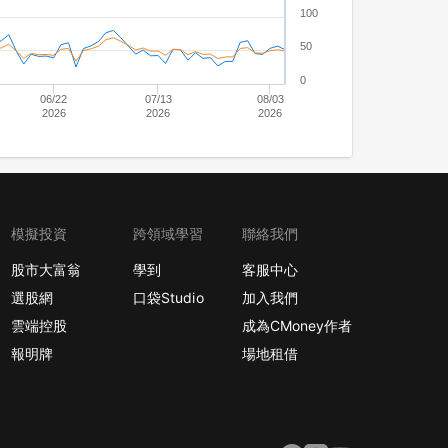
100
50
0
06/22
07/13
08/03
2026
2026
2026
模擬投資
跨領域學習
聯絡我們
股市大富翁
學到
客服中心
選股網
口袋Studio
加入我們
雲端控股
成為CMoney作者
報明牌
場地租借