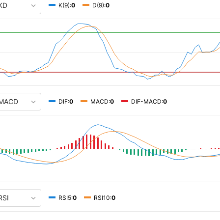
K(9):
0
D(9):
0
DIF:
0
MACD:
0
DIF-MACD:
0
RSI5:
0
RSI10:
0