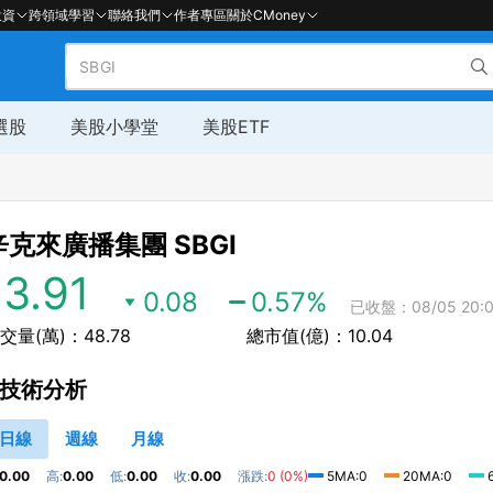
投資
跨領域學習
聯絡我們
作者專區
關於CMoney
選股
美股小學堂
美股ETF
辛克來廣播集團
SBGI
13.91
0.08
0.57
%
已收盤：08/05 20:0
交量(萬)：48.78
總市值(億)：10.04
技術分析
日線
週線
月線
0.00
高:
0.00
低:
0.00
收:
0.00
漲跌:
0 (0%)
5MA:0
20MA:0