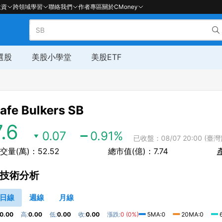
投資
跨領域學習
聯絡我們
作者專區
關於CMoney
選股
美股小學堂
美股ETF
afe Bulkers
SB
7.6
0.07
0.91
%
已收盤：08/07 20:00 (臺灣
交量(萬)：52.52
總市值(億)：7.74
技術分析
日線
週線
月線
0.00
高:
0.00
低:
0.00
收:
0.00
漲跌:
0 (0%)
5MA:0
20MA:0