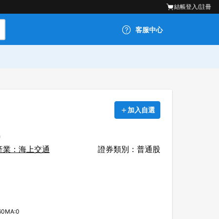
結帳
登入/註冊
客服中心
加入自選
)
產業：海上交通
證券類別：普通股
60MA:0