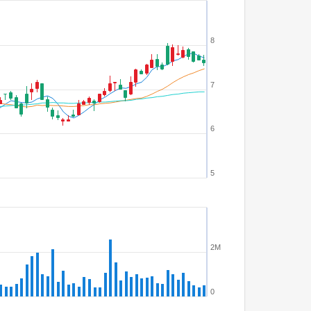
8
7
6
5
2M
0