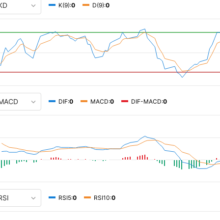
K(9):
0
D(9):
0
DIF:
0
MACD:
0
DIF-MACD:
0
RSI5:
0
RSI10:
0