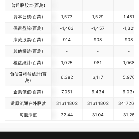
普通股股本(百萬)
資本公積(百萬)
1,573
1,529
1,481
保留盈餘(百萬)
-1,463
-1,457
-1,321
庫藏股票(百萬)
914
908
908
其他權益(百萬)
-
-
-
權益總計(百萬)
1,025
981
1,068
負債及權益總計(百
6,382
6,117
5,970
萬)
企業價值(百萬)
7,051
6,434
6,034
還原流通在外股數
31614802
31614802
3417268
每股淨值
32.44
31.04
31.26