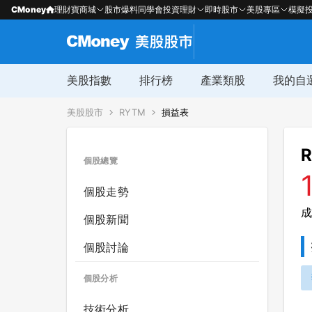
CMoney
理財寶商城
股市爆料同學會
投資理財
即時股市
美股專區
模擬
美股指數
排行榜
產業類股
我的自
美股股市
RYTM
損益表
R
個股總覽
個股走勢
成
個股新聞
個股討論
個股分析
技術分析