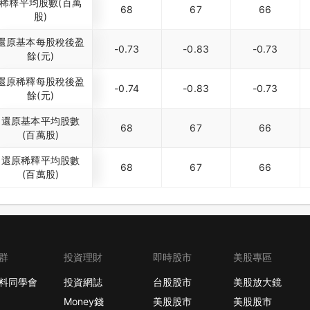
稀釋平均股數(百萬
68
67
66
股)
還原基本每股稅後盈
-0.73
-0.83
-0.73
餘(元)
還原稀釋每股稅後盈
-0.74
-0.83
-0.73
餘(元)
還原基本平均股數
68
67
66
(百萬股)
還原稀釋平均股數
68
67
66
(百萬股)
群
投資理財
即時股市
美股專區
料同學會
投資網誌
台股股市
美股放大鏡
Money錢
美股股市
美股股市