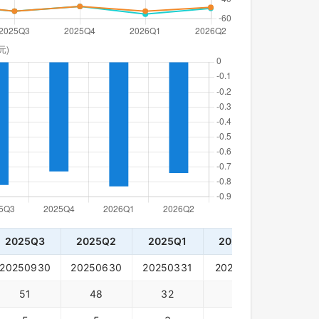
2025Q3
2025Q2
2025Q1
2024Q4
2024
20250930
20250630
20250331
20241231
20240
51
48
32
41
33