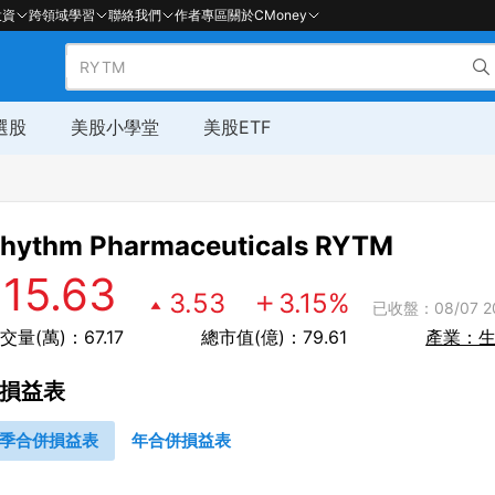
投資
跨領域學習
聯絡我們
作者專區
關於CMoney
選股
美股小學堂
美股ETF
hythm Pharmaceuticals
RYTM
115.63
3.53
3.15
%
已收盤：08/07 20
交量(萬)：67.17
總市值(億)：79.61
產業：
損益表
季合併損益表
年合併損益表