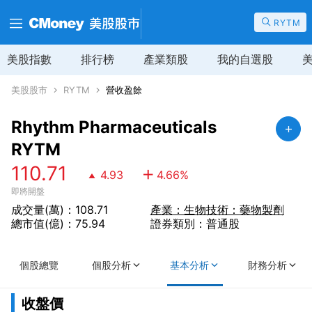
RYTM
美股指數
排行榜
產業類股
我的自選股
美股股市
RYTM
營收盈餘
Rhythm Pharmaceuticals
RYTM
110.71
4.93
4.66
%
即將開盤
成交量(萬)：108.71
產業：生物技術：藥物製劑
總市值(億)：75.94
證券類別：普通股
個股總覽
個股分析
基本分析
財務分析
收盤價