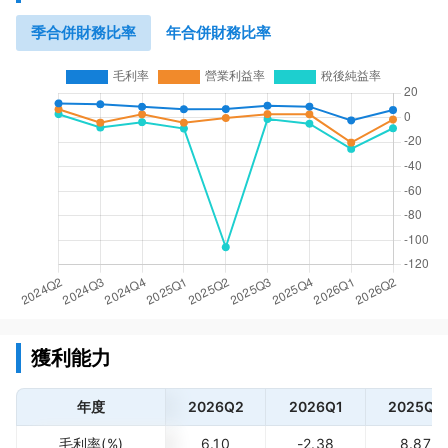
季合併財務比率
年合併財務比率
獲利能力
年度
2026Q2
2026Q1
2025Q4
毛利率(%)
6.10
-2.38
8.87