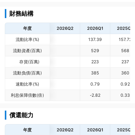
財務結構
年度
2026Q2
2026Q1
2025Q4
流動比率(%)
137.39
157.72
流動資產(百萬)
529
568
存貨(百萬)
223
237
流動負債(百萬)
385
360
速動比率(%)
0.79
0.92
利息保障倍數(倍)
-2.82
0.33
償還能力
年度
2026Q2
2026Q1
2025Q4