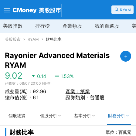
RYAM
美股指數
排行榜
產業類股
我的自選股
美股股市
RYAM
財務比率
Rayonier Advanced Materials
RYAM
9.02
0.14
1.53
%
已收盤：08/07 20:00 (臺灣)
成交量(萬)：92.96
產業：紙業
總市值(億)：6.1
證券類別：普通股
個股總覽
個股分析
基本分析
財務分析
財務比率
單位：百萬元