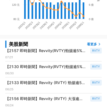
120 元
6 億
80 元
0 億
2025Q1
2023Q3
2022Q1
2026Q1
2024Q3
2023Q1
2025Q3
2024Q1
2022Q3
美股新聞
看更多
【21:57 即時新聞】Revvity(RVTY)勁揚逾5%
RVTY
短線指標轉弱下的反彈行情
07/21
【21:30 即時新聞】Revvity(RVTY)勁揚逾5%：
RVTY
KD與MACD同步轉強推升股價創波段高
06/30
【21:33 即時新聞】Revvity (RVTY) 勁揚逾5%
RVTY
重新站回季線上方、技術面轉強
06/25
【21:56 即時新聞】Revvity (RVTY) 大漲逾
RVTY
5%，股價站穩年線上方、技術指標由弱轉穩
06/24