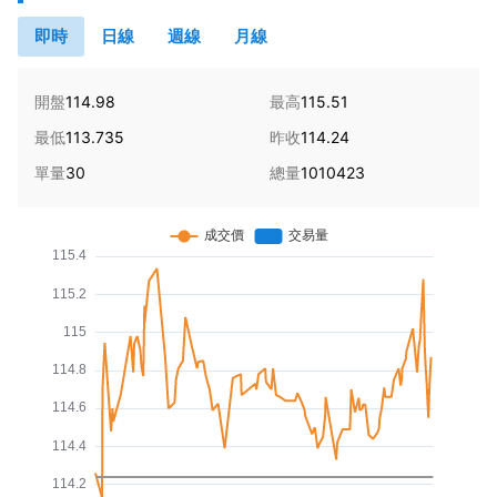
即時
日線
週線
月線
開盤
114.98
最高
115.51
最低
113.735
昨收
114.24
單量
30
總量
1010423