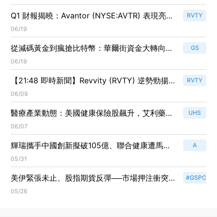
Q1 財報揭曉：Avantor (NYSE:AVTR) 表現亮
RVTY
眼，研究工具股競爭激烈！
06/19
從減碼黃金到瘋搶比特幣：華爾街資金大轉向，
GS
醫療創新股成冷門黑馬
06/19
【21:48 即時新聞】Revvity (RVTY) 逆勢勁揚
RVTY
逾5%／先前為醫療類股周線大輸家恐吸引低檔
06/09
買盤
醫療產業動態：美國健康保險股飆升，艾利藥廠
UHS
簽署近20億合約！
06/07
輝瑞攜手中國創新擬破105億、聯合健康遭馬州
A
控訴要回逾1億、禮來近40億併購疫苗，醫療市
05/31
場大洗牌
美伊緊張未止、股指期貨反彈──市場押注衝突
#GSPC
可控、聚焦繁忙經濟資料
05/26