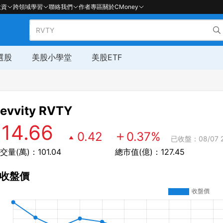
投資
跨領域學習
聯絡我們
作者專區
關於CMoney
選股
美股小學堂
美股ETF
evvity
RVTY
114.66
0.42
0.37
%
已收盤：08/07 2
交量(萬)：101.04
總市值(億)：127.45
收盤價