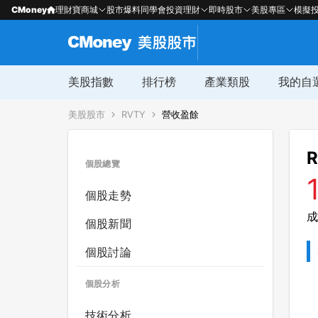
CMoney
理財寶商城
股市爆料同學會
投資理財
即時股市
美股專區
模擬
美股指數
排行榜
產業類股
我的自
美股股市
RVTY
營收盈餘
R
個股總覽
個股走勢
成
個股新聞
個股討論
個股分析
技術分析