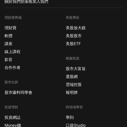
關於我們
部落格
加入我們
理財寶商城
美股專區
理財寶
美股放大鏡
軟體
美股股市
講座
美股ETF
線上課程
模擬投資
影音
合作作者
股市大富翁
選股網
股市社群
雲端控股
股市爆料同學會
報明牌
投資理財
跨領域學習
投資網誌
學到
Money錢
口袋Studio