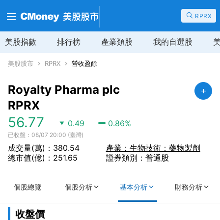
RPRX
美股指數
排行榜
產業類股
我的自選股
美股股市
RPRX
營收盈餘
Royalty Pharma plc
RPRX
56.77
0.49
0.86
%
已收盤：08/07 20:00 (臺灣)
成交量(萬)：380.54
產業：生物技術：藥物製劑
總市值(億)：251.65
證券類別：普通股
個股總覽
個股分析
基本分析
財務分析
收盤價