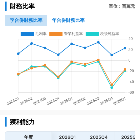
財務比率
單位：百萬元
季合併財務比率
年合併財務比率
獲利能力
年度
2026Q1
2025Q4
2025Q3