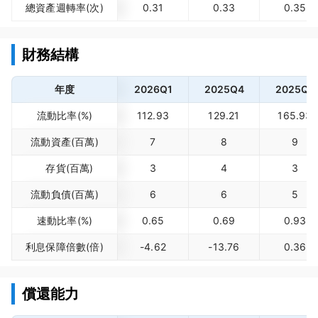
總資產週轉率(次)
0.31
0.33
0.35
財務結構
年度
2026Q1
2025Q4
2025Q3
流動比率(%)
112.93
129.21
165.93
流動資產(百萬)
7
8
9
存貨(百萬)
3
4
3
流動負債(百萬)
6
6
5
速動比率(%)
0.65
0.69
0.93
利息保障倍數(倍)
-4.62
-13.76
0.36
償還能力